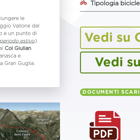
Tipologia bicicl
iungere le
aggio Vallone del
o e un punto di
Vedi su 
 periodo estivo
)
.
 al
Col Giulian
manasca e
Vedi s
la Gran Guglia.
DOCUMENTI SCARI