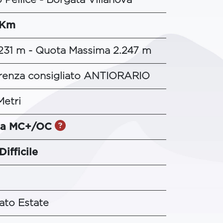
 Km
231 m - Quota Massima 2.247 m
renza consigliato ANTIORARIO
Metri
ica MC+/OC
Difficile
ato Estate