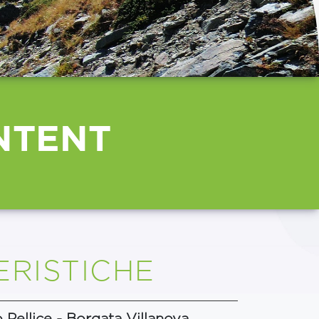
NTENT
RISTICHE
Pellice - Borgata Villanova