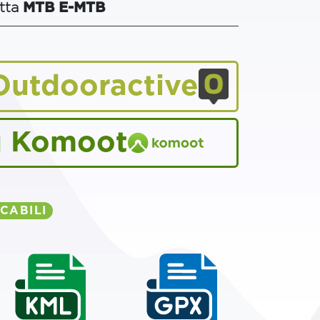
etta
MTB
E-MTB
Outdooractive
u Komoot
CABILI