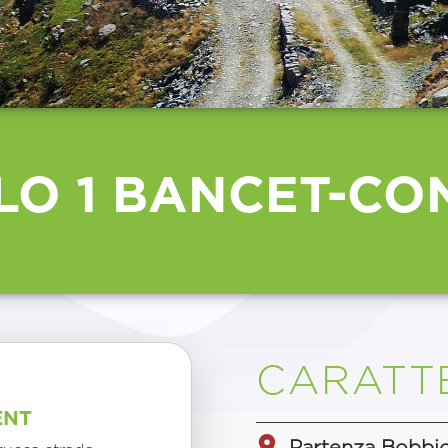
LO 1 BANCET-CO
CARATTE
ENT
Partenza Bobbio 