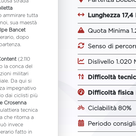
rtuosa strada
lletta
Lunghezza 17,4
ò ammirare tutta
a noi, sua maestà
lpe Bancet
Quota Minima 1.
inerario, dopo
 partenza.
Senso di percor
Content
(2.110
Dislivello 1.020 
to la conca del
zioni militari
Difficoltà tecn
ale. Da qui si
za impegnativo
Difficoltà fisica 
o dai ciclisti più
e Crosenna
Ciclabilità 80%
lattiera tecnica
ta che ritorna a
Periodo consigli
può invece
erario fatto in