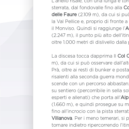
L’anello risale, con una lunga e to
sterrata, dal fondovalle fino alla
Co
delle Faure
(2.109 m), da cui si pu
la Val Pellice e, proprio di fronte 
il Monviso. Quindi si raggiunge l’
A
(2.247 m), il punto più alto dell'it
oltre 1.000 metri di dislivello dalla
La discesa tocca dapprima Il
Col 
m), da cui si può osservare dall'al
Prà, oltre ai resti di bunker e posta
risalenti alla seconda guerra mondi
scende con un percorso abbastan
su sentiero (percorribile in sella sol
esperti e allenati) che porta all'
Alp
(1.660 m), e quindi prosegue su mu
fino all'incrocio con la pista sterra
Villanova
. Per i meno temerari, si 
tornare indietro ripercorrendo l'itin