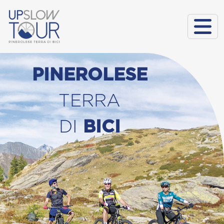
PINEROLESE
TERRA
DI
BICI