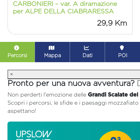
CARBONIERI – var. A diramazione
per ALPE DELLA CIABRARESSA
29,9 Km
Percorsi
Mappa
Dati
POI
×
Pronto per una nuova avventura? 🚴‍
Non perderti l'emozione delle
Grandi Scalate del
Scopri i percorsi, le sfide e i paesaggi mozzafiato 
aspettano!