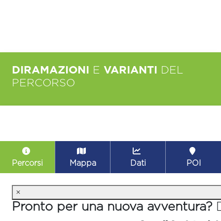
DIRAMAZIONI
E
VARIANTI
DEL
PERCORSO
Percorsi
Mappa
Dati
POI
×
Pronto per una nuova avventura? 🚴‍