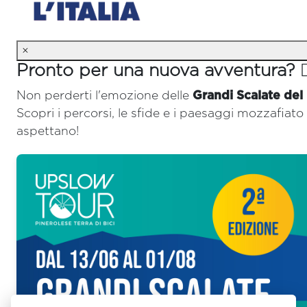
×
Pronto per una nuova avventura? 🚴‍
Non perderti l'emozione delle
Grandi Scalate del
Scopri i percorsi, le sfide e i paesaggi mozzafiato 
aspettano!