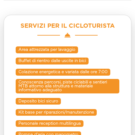
SERVIZI PER IL CICLOTURISTA
Area attrezzata per lavaggio
Buffet di rientro dalle uscite in bici
Colazione energetica e variata dalle ore 7:00
Conoscenza percorsi, piste ciclabili e sentieri 
MTB attorno alla struttura e materiale 
informativo adeguato
Deposito bici sicuro
Kit base per riparazioni/manutenzione
Personale reception multilingua
Pompa d’aria con manometro