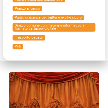
Pranzo al sacco
Punto di ricarica per batterie e-bike sicuro
Spazio comune con materiale informativo in 
formato cartaceo/digitale
Trasporto bagagli
Wifi