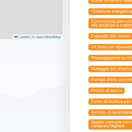
Buffet di rientro dalle
Colazione energetica 
Conoscenza percorsi, 
alla struttura e mate
Deposito bici sicuro
Leaflet
|
©
OpenStreetMap
Kit base per riparaz
Massaggiatore su ric
Noleggio bici intern
Pompa d’aria con m
Pranzo al sacco
Punto di ricarica per 
Servizio di lavanderi
Spazio comune con ma
cartaceo/digitale