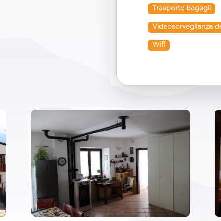
Trasporto bagagli
Videosorveglianza de
Wifi