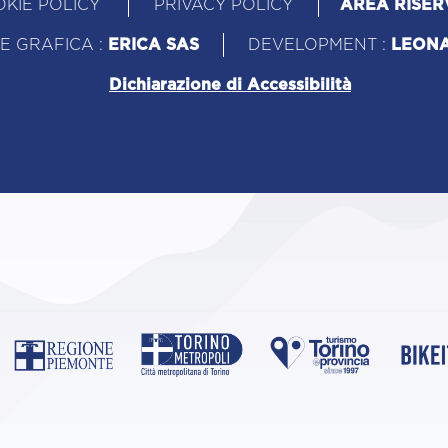
KIE POLICY
PRIVACY POLICY
AREA RISER
E GRAFICA :
ERICA SAS
DEVELOPMENT :
LEON
Dichiarazione di Accessibilità