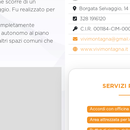
che scorre di un
Borgata Selvaggio, 14 
ggio. Fu realizzato per
328 1916120
 completamente
C.I.R. 001184-CIM-00
so autonomo al piano
vivimontagna@gmail
altri spazi comuni che
www.vivimontagna.it
SERVIZI 
Accordi con officina
Area attrezzata per 