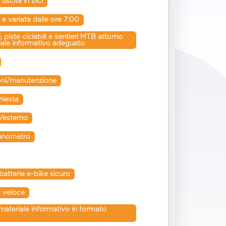
 uscite in bici
e variata dalle ore 7:00
piste ciclabili e sentieri MTB attorno 
riale informativo adeguato
ioni/manutenzione
hiesta
o/esterno
anometro
batterie e-bike sicuro
a veloce
teriale informativo in formato 