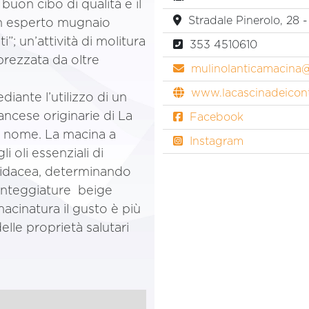
buon cibo di qualità e il
Stradale Pinerolo, 28 -
 un esperto mugnaio
”; un’attività di molitura
353 4510610
pprezzata da oltre
mulinolanticamacina
www.lacascinadeiconti
ante l’utilizzo di un
ncese originarie di La
Facebook
l nome. La macina a
Instagram
 oli essenziali di
midacea, determinando
unteggiature beige
macinatura il gusto è più
lle proprietà salutari