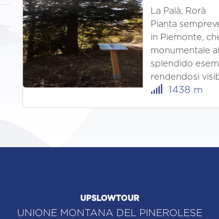
La Palà, Rorà
Pianta semprever
in Piemonte, che
monumentale ai 
splendido esempl
rendendosi visi
1438 m
UPSLOWTOUR
UNIONE MONTANA DEL PINEROLESE