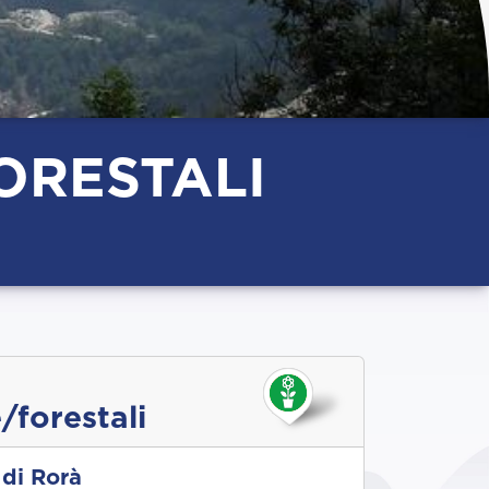
ORESTALI
/forestali
di Rorà