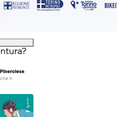
ntura?
 Pinerolese
.
che ti