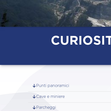
CURIOSI
Punti panoramici
Cave e miniere
Parcheggi